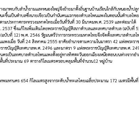
งมาพบกับลำน้ำยามและหนองใหญ่จึงย้ายมาตั้งถิ่นฐานบ้านเรือนใกล้กับหนองน้ำปลู
ยกฐานนะขึ้นเป็นตำบลซึ่งนายเขียวเป็นกำนันคนแรกของตำบลโพนแพงในตอนนั้นตำบลโพย
มประกาศกระทรวงมหาดไทยเมื่อวันที่วันที่ 30 มีนาคมพ.ศ. 2539 และต่อมาได้ 
37 ซึ่งแก้ไขเพิ่มเติมโดยพระราชบัญญัติสภาตำบลและเทศบาลตำบล (ฉบับที่ 5) 
ฉบับที่ 12) พ.ศ. 2546 รัฐมนตรีว่าการกระทรวงมหาดไทยจึงจัดตั้งเทศบาลตำบล
เมื่อ วันที่ 24 สิงหาคม 2555 อาศัยอำนาจตามความในมาตรา 42 แห่งพระรา
ราชบัญญัติเทศบาลพ.ศ. 2496 และมาตรา 9 แห่งพระราชบัญญัติเทศบาลพ.ศ. 2496
กลนครเป็นเทศบาลตำบลโพนแพงตั้งอยู่ทางทิศตะวันออกเฉียงเหนือตอนบนห่างจากอำ
ที่ประมาณ 69 ตารางกิโลเมตรครอบคลุมพื้นที่จำนวน12 หมู่บ้าน

พมหานคร 654 กิโลเมตรสูงจากระดับน้ำทะเลโดยเฉลี่ยประมาณ 172 เมตรมีพื้นที่