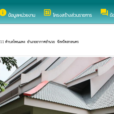
บาลตำบลโพนแพง
info
developer_board
forum
ข้อมูลหน่วยงาน
โครงสร้างส่วนราชการ
ข้
 หมู่ 11 ตำบลโพนแพง  อำเภออากาศอำนวย  จังหวัดสกลนคร