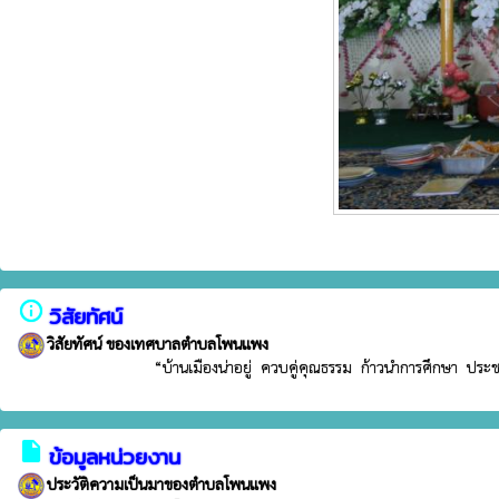
info_outline
วิสัยทัศน์
วิสัยทัศน์ ของเทศบาลตำบลโพนแพง
                        “บ้านเมืองน่าอยู่  ควบคู่คุณธรรม  ก้าวนำการศึกษา  ป
insert_drive_file
ข้อมูลหน่วยงาน
ประวัติความเป็นมาของตำบลโพนแพง