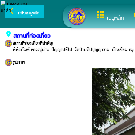
arrow_back_ios
ยินดีต้อนรับสู่เว็บไซต์ของ เทศ
apps
กลับเมนูหลัก
เมนูหลัก
place
สถานที่ท่องเที่ยว
สถานที่ท่องเที่ยวที่สำคัญ
พิพิธภัณฑ์ หลวงปู่ผ่าน  ปัญญาปทีโป  วัดป่าปทีปปุญญาราม  บ้านเซือม
รูปภาพ