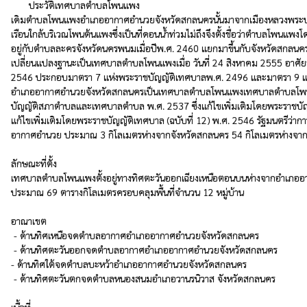
ประวัติเทศบาลตำบลโพนแพง

เดิมตำบลโพนแพงอำเภออากาศอำนวยจังหวัดสกลนครนั้นมาจากเมืองหลวงพระบางประเ
เรือนใกล้บริเวณโพนต้นแพงซึ่งเป็นที่ดอนน้ำท่วมไม่ถึงจึงตั้งชื่อว่าตำบลโพ
อยู่กับตำบลละครจังหวัดนครพนมเมื่อปีพ.ศ. 2460 แยกมาขึ้นกับจังหวัดสกลน
เปลี่ยนแปลงฐานะเป็นเทศบาลตำบลโพนแพงเมื่อ วันที่ 24 สิงหาคม 2555 อาศ
2546 ประกอบมาตรา 7 แห่งพระราชบัญญัติเทศบาลพ.ศ. 2496 และมาตรา 9 แห่ง
อำเภออากาศอำนวยจังหวัดสกลนครเป็นเทศบาลตำบลโพนแพงเทศบาลตำบลโพนแพง
บัญญัติสภาตำบลและเทศบาลตำบล พ.ศ. 2537 ซึ่งแก้ไขเพิ่มเติมโดยพระราชบ
แก้ไขเพิ่มเติมโดยพระราชบัญญัติเทศบาล (ฉบับที่ 12) พ.ศ. 2546 รัฐมนตร
อากาศอำนวย ประมาณ 3 กิโลเมตรห่างจากจังหวัดสกลนคร 54 กิโลเมตรห่างจากกร
ลักษณะที่ตั้ง

เทศบาลตำบลโพนแพงตั้งอยู่ทางทิศตะวันออกเฉียงเหนือตอนบนห่างจากอำเภออาก
ประมาณ 69 ตารางกิโลเมตรครอบคลุมพื้นที่จำนวน 12 หมู่บ้าน

อาณาเขต

 - ด้านทิศเหนือจดตำบลอากาศอำเภออากาศอำนวยจังหวัดสกลนคร

 - ด้านทิศตะวันออกจดตำบลอากาศอำเภออากาศอำนวยจังหวัดสกลนคร

- ด้านทิศใต้จดตำบลบะหว้าอำเภออากาศอำนวยจังหวัดสกลนคร

 - ด้านทิศตะวันตกจดตำบลหนองสนมอำเภอวานรนิวาส จังหวัดสกลนคร

เนื้อที่
