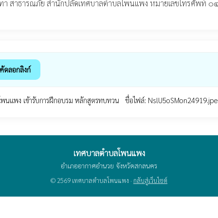
ละบรรเทา สาธารณภัย สำนักปลัดเทศบาลตำบลโพนแพง หมายเลขโทรศัพท
คัดลอกลิงก์
 ทต.โพนแพง เข้ารับการฝึกอบรม หลักสูตรทบทวน ชื่อไฟล์: NslU5oSMon24919.
เทศบาลตำบลโพนแพง
อำเภออากาศอำนวย จังหวัดสกลนคร
© 2569 เทศบาลตำบลโพนแพง ·
กลับสู่เว็บไซต์