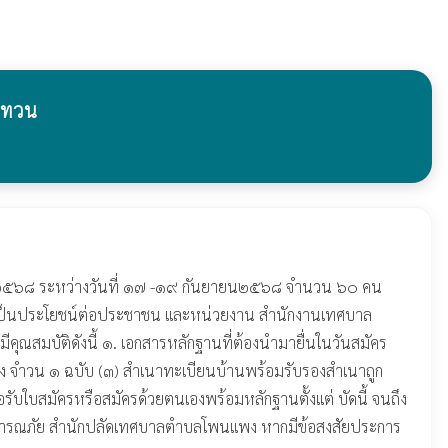
บทวน
 ๒๕๖๘ ระหว่างวันที่ ๑๗ -๑๙ กันยายน๒๕๖๘ จำนวน ๖๐ คน
และเป็นประโยชน์ต่อประชาชน และหน่วยงาน สำนักงานเทศบาล
คุณสมบัติดังนี้ ๑. เอกสารหลักฐานที่ต้องนำมายื่นในวันสมัคร
ง จำวน ๑ ฉบับ (๓) สำเนาทะเบียนบ้านพร้อมรับรองสำเนาถูก
อรับใบสมัครหรือสมัครด้วยตนเองพร้อมหลักฐานตั้งแต่ บัดนี้ จนถึง
สาธารณภัย สำนักปลัดเทศบาลตำบลโพนแพง หากมีข้อสงสัยประการ