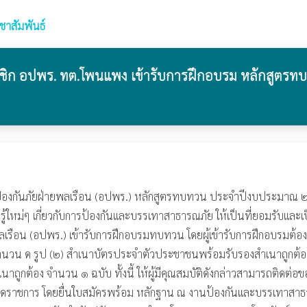
ชาสัมพันธ์
ชิก อปพร. ทต.โพนแพง เข้ารับการฝึกอบรม หลักสูตรท
้องกันภัยฝ่ายพลเรือน (อปพร.) หลักสูตรทบทวน ประจำปีงบประมาณ
รู้ใหม่ๆ เกี่ยวกับการป้องกันและบรรเทาสาธารณภัย ให้เป็นที่ยอมรับ
รือน (อปพร.) เข้ารับการฝึกอบรมทบทวน โดยผู้เข้ารับการฝึกอบรมต้องมี
จำนวน ด รูป (๒) สำเนาบัตรประจำตัวประชาชนพร้อมรับรองสำเนาถูกต้อ
ูกต้อง จำนวน ๑ ฉบับ ทั้งนี้ ให้ผู้มีคุณสมบัติดังกล่าวสามารถติดต่อข
หยุดราชการ โดยยื่นใบสมัครพร้อม หลักฐาน ณ งานป้องกันและบรรเทา