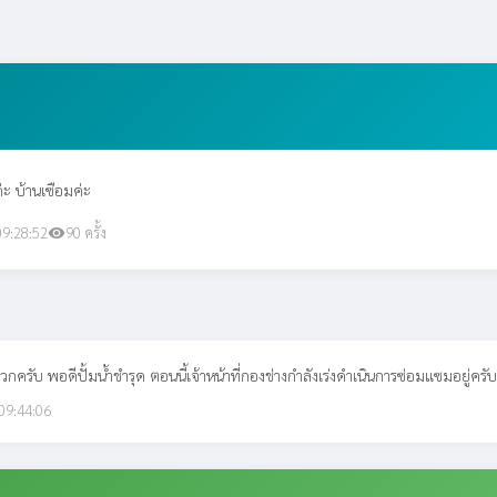
ะ บ้านเซือมค่ะ
09:28:52
90 ครั้ง
visibility
รับ พอดีปั้มน้ำชำรุด ตอนนี้เจ้าหน้าที่กองช่างกำลังเร่งดำเนินการซ่อมแซมอยู่ครับ
09:44:06