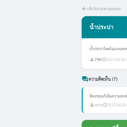
กลับไปกระดานสนทนา
arrow_back
น้ำประปา
น้ำประปาไหลไม่แรงเลยค่
2980
2023-04-20 
person
schedule
forum
ความคิดเห็น (7)
ต้องขออภัยในความสะดวกค
ณธายุ
2023-04-20 
person
schedule