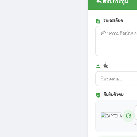
reply
ตอบกระทู้นี้
รายละเอียด
description
ชื่อ
person
ยืนยันตัวตน
verified_user
refresh
ค